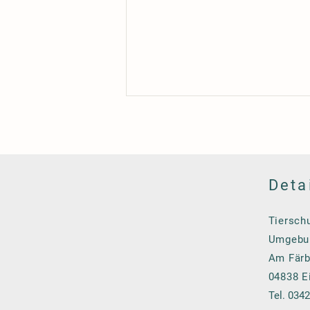
Deta
Tierschu
Umgebun
Am Färb
04838 E
Tel. 034