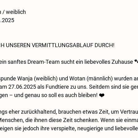
 
 / weiblich
6.2025 
SICH UNSEREN VERMITTLUNGSABLAUF DURCH!
ein sanftes Dream-Team sucht ein liebevolles Zuhause 
punde Wanja (weiblich) und Wotan (männlich) wurden a
m 27.06.2025 als Fundtiere zu uns. Seitdem sind sie g
n – und genau so soll es auch bleiben! ❤️
ngs eher zurückhaltend, brauchen etwas Zeit, um Vertrau
enschen, die ihnen diese Zeit schenken. Wenn sie einma
en sie jedoch ihre verspielte, neugierige und liebevolle