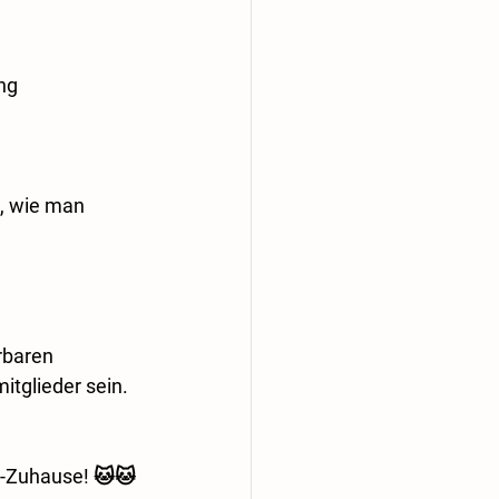
ng
, wie man 
rbaren 
tglieder sein. 
r-Zuhause! 🐱🐱