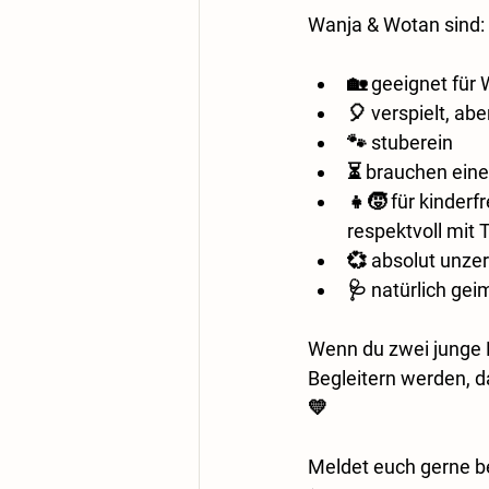
Wanja & Wotan sind:
🏡 geeignet für
🎈 verspielt, abe
🐾 stuberein
⏳ brauchen eine
👧🧒 für kinderf
respektvoll mit
💞 absolut unze
🩺 natürlich ge
Wenn du zwei junge 
Begleitern werden, 
💛
Meldet euch gerne be