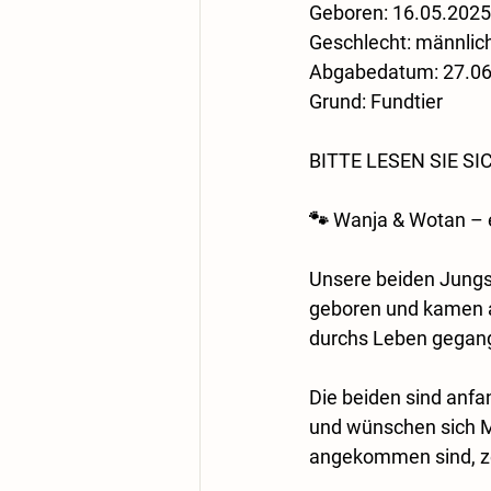
​Geboren: 16.05.2025
​Geschlecht: männlich
​​Abgabedatum: 27.0
​Grund: Fundtier
BITTE LESEN SIE 
🐾 Wanja & Wotan – 
Unsere beiden Jungs
geboren und kamen a
durchs Leben gegange
Die beiden sind anfa
und wünschen sich M
angekommen sind, zeig