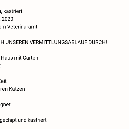
, kastriert
2.2020
om Veterinäramt
SICH UNSEREN VERMITTLUNGSABLAUF DURCH!
 Haus mit Garten
t
eit
deren Katzen
ignet
gechipt und kastriert