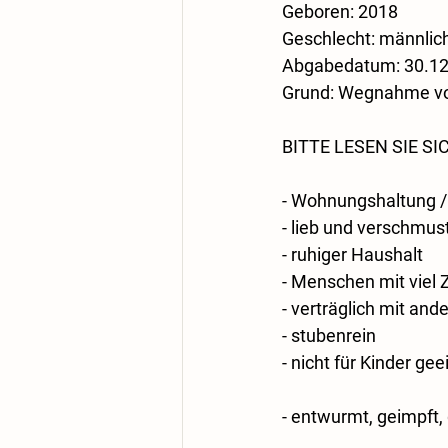
​Geboren: 2018
​Geschlecht: männlich
​​Abgabedatum: 30.1
​Grund: Wegnahme v
BITTE LESEN SIE 
- Wohnungshaltung /
- lieb und verschmus
- ruhiger Haushalt
- Menschen mit viel Z
- verträglich mit an
- stubenrein
- nicht für Kinder gee
- entwurmt, geimpft, 