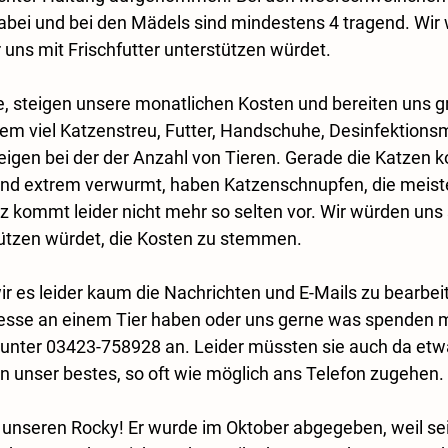
abei und bei den Mädels sind mindestens 4 tragend. Wir
 uns mit Frischfutter unterstützen würdet. 
re, steigen unsere monatlichen Kosten und bereiten uns g
em viel Katzenstreu, Futter, Handschuhe, Desinfektionsm
teigen bei der der Anzahl von Tieren. Gerade die Katzen
sind extrem verwurmt, haben Katzenschnupfen, die meist
lz kommt leider nicht mehr so selten vor. Wir würden uns 
tützen würdet, die Kosten zu stemmen.
ir es leider kaum die Nachrichten und E-Mails zu bearbei
eresse an einem Tier haben oder uns gerne was spenden 
m unter 03423-758928 an. Leider müssten sie auch da etw
n unser bestes, so oft wie möglich ans Telefon zugehen.
r unseren Rocky! Er wurde im Oktober abgegeben, weil se