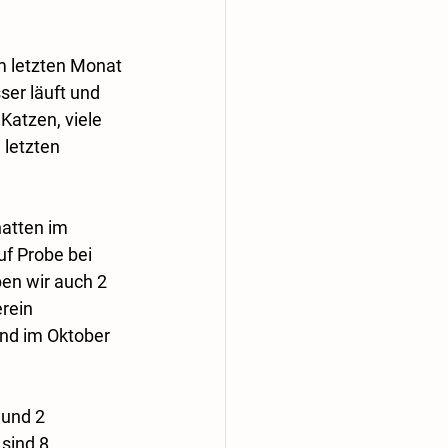
m letzten Monat 
ser läuft und 
Katzen, viele 
letzten 
hatten im 
f Probe bei 
en wir auch 2 
rein 
nd im Oktober 
 und 2 
sind 8 