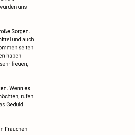
 würden uns 
roße Sorgen. 
ittel und auch 
 kommen selten 
en haben 
sehr freuen, 
ten. Wenn es 
möchten, rufen 
as Geduld 
in Frauchen 