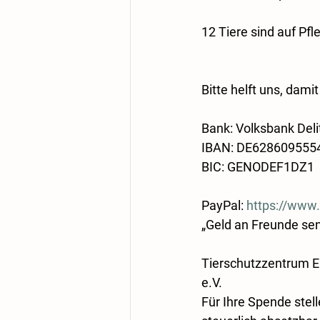
12 Tiere sind auf Pf
Bitte helft uns, dami
Bank: Volksbank Del
IBAN: DE628609555
BIC: GENODEF1DZ1
PayPal: 
https://www
„Geld an Freunde se
Tierschutzzentrum Ei
e.V.
Für Ihre Spende stel