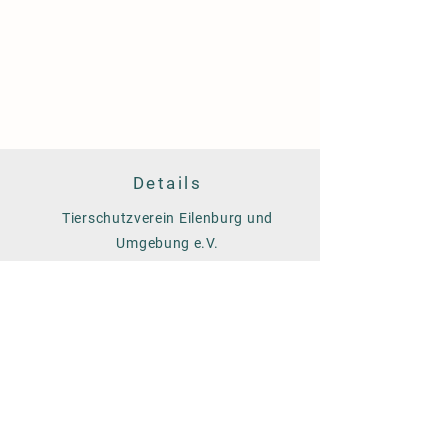
Details
Tierschutzverein Eilenburg und
Umgebung e.V.
Am Färberwerder 14
04838 Eilenburg
Tel. 03423/758928
Info
Öffnungszeiten:
Mo bis So 14 - 16 Uhr