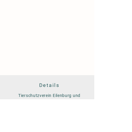
Details
Tierschutzverein Eilenburg und
Umgebung e.V.
Am Färberwerder 14
04838 Eilenburg
Tel. 03423/758928