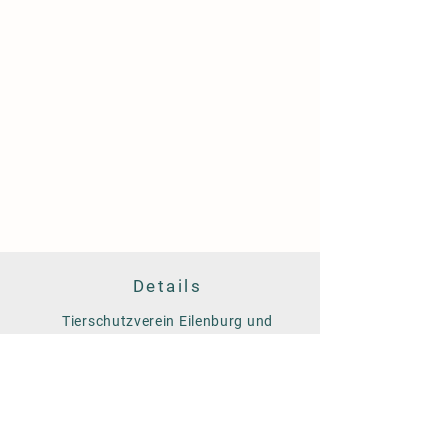
Details
Tierschutzverein Eilenburg und
Umgebung e.V.
Am Färberwerder 14
04838 Eilenburg
Tel. 03423/758928