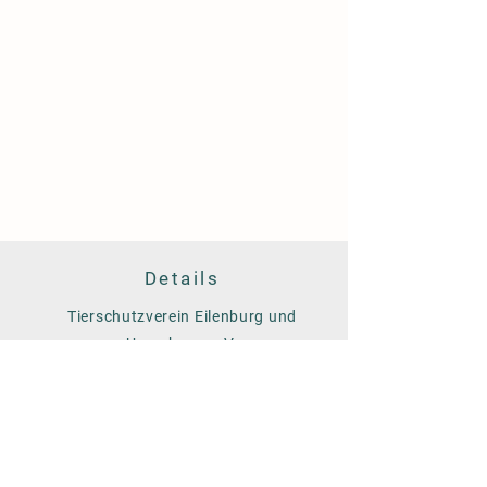
Details
Tierschutzverein Eilenburg und
Umgebung e.V.
Am Färberwerder 14
04838 Eilenburg
Tel. 03423/758928