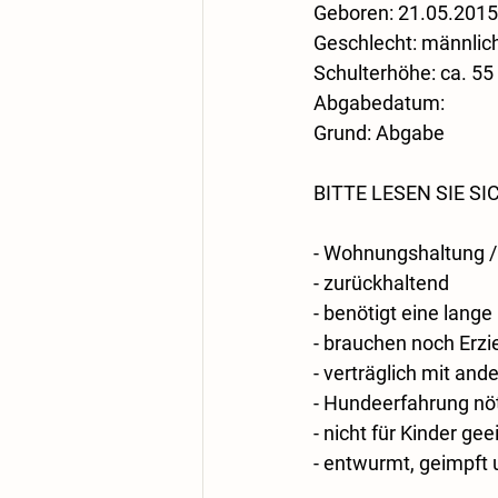
​Geboren: 21.05.2015
​Geschlecht: männlich
​Schulterhöhe: ca. 5
​Abgabedatum: 
​Grund: Abgabe 
BITTE LESEN SIE 
- Wohnungshaltung /
- zurückhaltend
- benötigt eine lang
- brauchen noch Erz
- verträglich mit an
- Hundeerfahrung nö
- nicht für Kinder gee
- entwurmt, geimpft 