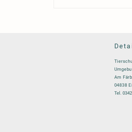
Deta
Tierschu
Umgebun
Am Färb
04838 E
Tel. 034