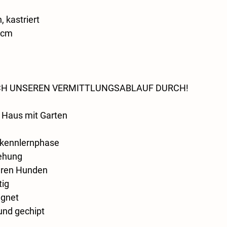
, kastriert
5 cm
SICH UNSEREN VERMITTLUNGSABLAUF DURCH!
 Haus mit Garten
e kennlernphase
iehung
deren Hunden
tig
ignet
und gechipt