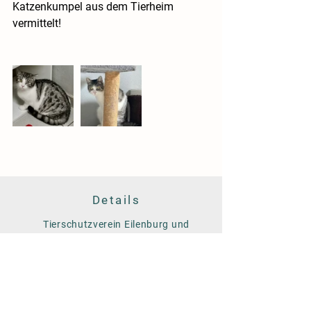
Katzenkumpel aus dem Tierheim 
vermittelt!
Details
Tierschutzverein Eilenburg und
Umgebung e.V.
Am Färberwerder 14
04838 Eilenburg
Tel. 03423/758928