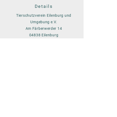
Details
Tierschutzverein Eilenburg und
Umgebung e.V.
Am Färberwerder 14
04838 Eilenburg
Tel. 03423/758928
Info
Öffnungszeiten:
Mo bis So 14 - 16 Uhr
(nach telefonischer Terminvereinbarung)
Impressum