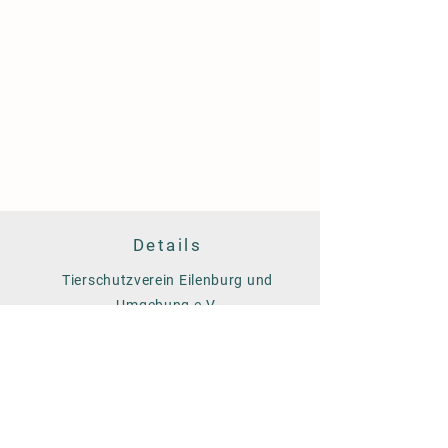
Details
Tierschutzverein Eilenburg und
Umgebung e.V.
Am Färberwerder 14
04838 Eilenburg
Tel. 03423/758928
Info