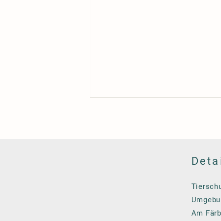
Deta
Tierschu
Umgebun
Am Färb