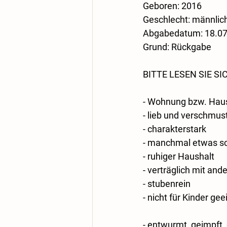
​Geboren: 2016
​Geschlecht: männlich
​​Abgabedatum: 18.0
​Grund: Rückgabe
BITTE LESEN SIE 
- Wohnung bzw. Haus
- lieb und verschmus
- charakterstark
- manchmal etwas sc
- ruhiger Haushalt
- verträglich mit an
- stubenrein
- nicht für Kinder gee
- entwurmt, geimpft, 