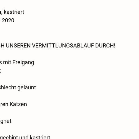
, kastriert
7.2020
SICH UNSEREN VERMITTLUNGSABLAUF DURCH!
 mit Freigang
t
hlecht gelaunt
deren Katzen
ignet
gechipt und kastriert